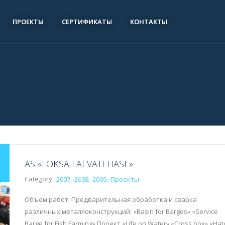
ПРОЕКТЫ
СЕРТИФИКАТЫ
КОНТАКТЫ
AS «LOKSA LAEVATEHASE»
Category:
2007
2008
2009
Проекты
Объем работ: Предварительная обработка и сварка
различных металлоконструкций: «Basin for Barges» «Service
Barge for Fish Farming» Проект «Life on Water» «Cross box» «Hat