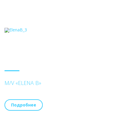
M/V «ELENA B»
Подробнее