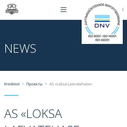
NEWS
>
>
Kredmiol
Проекты
AS «Loksa Laevatehase»
AS «LOKSA