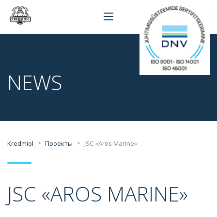
NEWS
>
>
Kredmiol
Проекты
JSC «Aros Marine»
JSC «AROS MARINE»