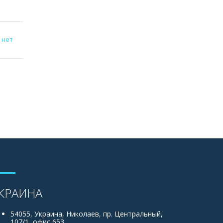
 нет
КРАИНА
54055, Украина, Николаев, пр. Центральный,
107/1, офис 653