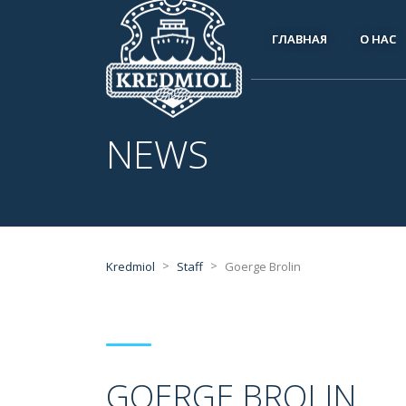
ГЛАВНАЯ
О НАС
NEWS
>
>
Kredmiol
Staff
Goerge Brolin
GOERGE BROLIN