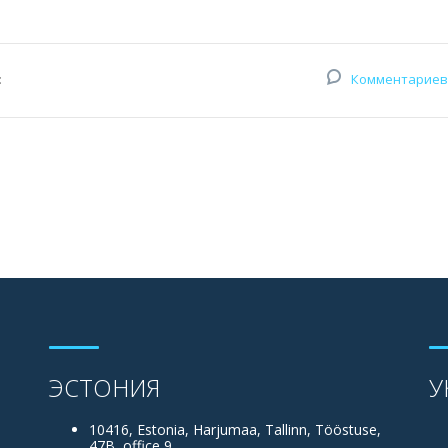
:
Комментариев
ЭСТОНИЯ
У
10416, Estonia, Harjumaa, Tallinn, Tööstuse,
47B, office 9